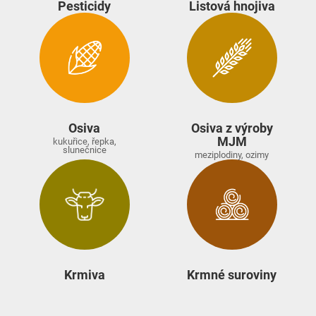
Pesticidy
Listová hnojiva
Osiva
Osiva z výroby
MJM
kukuřice, řepka,
slunečnice
meziplodiny, ozimy
Krmiva
Krmné suroviny